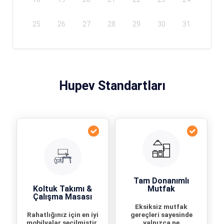
25
26
27
28
29
30
31
Hupev Standartları
Tam Donanımlı
Koltuk Takımı &
Mutfak
Çalışma Masası
Eksiksiz mutfak
Rahatlığınız için en iyi
gereçleri sayesinde
mobilyalar seçilmiştir.
yalnızca ne