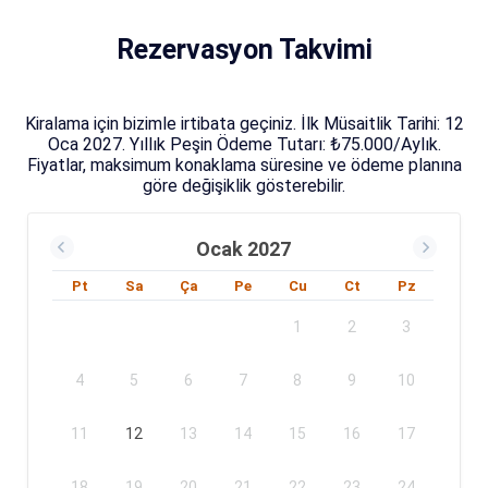
Rezervasyon Takvimi
Kiralama için bizimle irtibata geçiniz. İlk Müsaitlik Tarihi: 12
Oca 2027. Yıllık Peşin Ödeme Tutarı: ₺75.000/Aylık.
Fiyatlar, maksimum konaklama süresine ve ödeme planına
göre değişiklik gösterebilir.
Ocak 2027
Pt
Sa
Ça
Pe
Cu
Ct
Pz
1
2
3
4
5
6
7
8
9
10
11
12
13
14
15
16
17
18
19
20
21
22
23
24