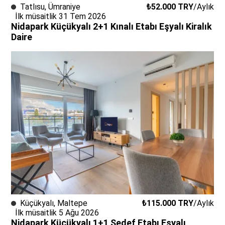
Tatlısu
,
Ümraniye
₺52.000
TRY
/
Aylık
İlk müsaitlik 31 Tem 2026
Nidapark Küçükyalı 2+1 Kınalı Etabı Eşyalı Kiralık
Daire
Küçükyalı
,
Maltepe
₺115.000
TRY
/
Aylık
İlk müsaitlik 5 Ağu 2026
Nidapark Küçükyalı 1+1 Sedef Etabı Eşyalı