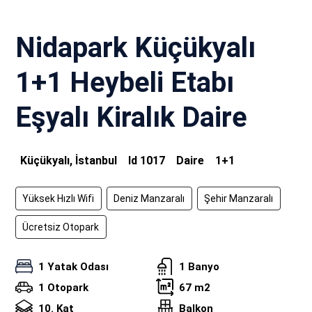
Nidapark Küçükyalı
1+1 Heybeli Etabı
Eşyalı Kiralık Daire
Küçükyalı, İstanbul
Id
1017
Daire
1+1
Yüksek Hızlı Wifi
Deniz Manzaralı
Şehir Manzaralı
Ücretsiz Otopark
1 Yatak Odası
1 Banyo
1 Otopark
67 m2
10. Kat
Balkon