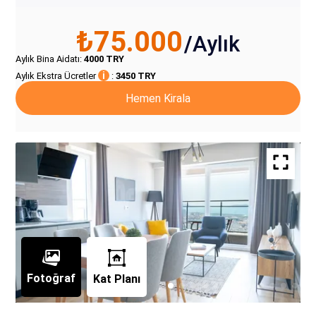
₺75.000
/
Aylık
Aylık Bina Aidatı
:
4000
TRY
i
Aylık Ekstra Ücretler
:
3450
TRY
Hemen Kirala
Fotoğraf
Kat Planı