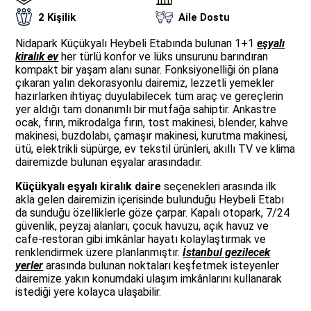
2 Kişilik
Aile Dostu
Nidapark Küçükyalı Heybeli Etabında bulunan 1+1
eşyalı
kiralık ev
her türlü konfor ve lüks unsurunu barındıran
kompakt bir yaşam alanı sunar. Fonksiyonelliği ön plana
çıkaran yalın dekorasyonlu dairemiz, lezzetli yemekler
hazırlarken ihtiyaç duyulabilecek tüm araç ve gereçlerin
yer aldığı tam donanımlı bir mutfağa sahiptir. Ankastre
ocak, fırın, mikrodalga fırın, tost makinesi, blender, kahve
makinesi, buzdolabı, çamaşır makinesi, kurutma makinesi,
ütü, elektrikli süpürge, ev tekstil ürünleri, akıllı TV ve klima
dairemizde bulunan eşyalar arasındadır.
Küçükyalı eşyalı kiralık daire
seçenekleri arasında ilk
akla gelen dairemizin içerisinde bulunduğu Heybeli Etabı
da sunduğu özelliklerle göze çarpar. Kapalı otopark, 7/24
güvenlik, peyzaj alanları, çocuk havuzu, açık havuz ve
cafe-restoran gibi imkânlar hayatı kolaylaştırmak ve
renklendirmek üzere planlanmıştır.
İstanbul gezilecek
yerler
arasında bulunan noktaları keşfetmek isteyenler
dairemize yakın konumdaki ulaşım imkânlarını kullanarak
istediği yere kolayca ulaşabilir.