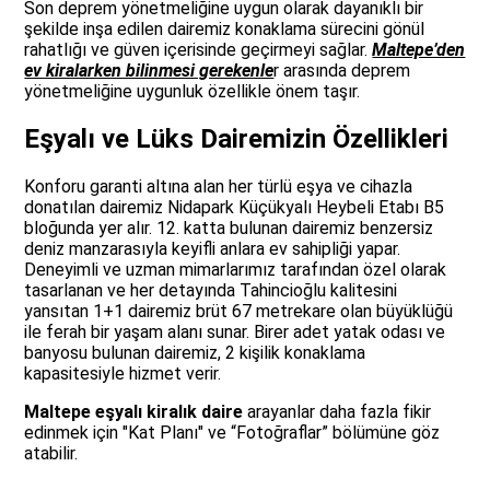
Son deprem yönetmeliğine uygun olarak dayanıklı bir
şekilde inşa edilen dairemiz konaklama sürecini gönül
rahatlığı ve güven içerisinde geçirmeyi sağlar.
Maltepe’den
ev kiralarken bilinmesi gerekenle
r
arasında deprem
yönetmeliğine uygunluk özellikle önem taşır.
Eşyalı ve Lüks Dairemizin Özellikleri
Konforu garanti altına alan her türlü eşya ve cihazla
donatılan dairemiz Nidapark Küçükyalı Heybeli Etabı B5
bloğunda yer alır. 12. katta bulunan dairemiz benzersiz
deniz manzarasıyla keyifli anlara ev sahipliği yapar.
Deneyimli ve uzman mimarlarımız tarafından özel olarak
tasarlanan ve her detayında Tahincioğlu kalitesini
yansıtan 1+1 dairemiz brüt 67 metrekare olan büyüklüğü
ile ferah bir yaşam alanı sunar. Birer adet yatak odası ve
banyosu bulunan dairemiz, 2 kişilik konaklama
kapasitesiyle hizmet verir.
Maltepe eşyalı kiralık daire
arayanlar daha fazla fikir
edinmek için "Kat Planı" ve “Fotoğraflar” bölümüne göz
atabilir.