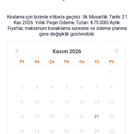
Kiralama için bizimle irtibata geçiniz. İlk Müsaitlik Tarihi: 21
Kas 2026. Yıllık Peşin Ödeme Tutarı: ₺75.000/Aylık.
Fiyatlar, maksimum konaklama süresine ve ödeme planına
göre değişiklik gösterebilir.
Kasım 2026
Pt
Sa
Ça
Pe
Cu
Ct
Pz
1
2
3
4
5
6
7
8
9
10
11
12
13
14
15
16
17
18
19
20
21
22
23
24
25
26
27
28
29