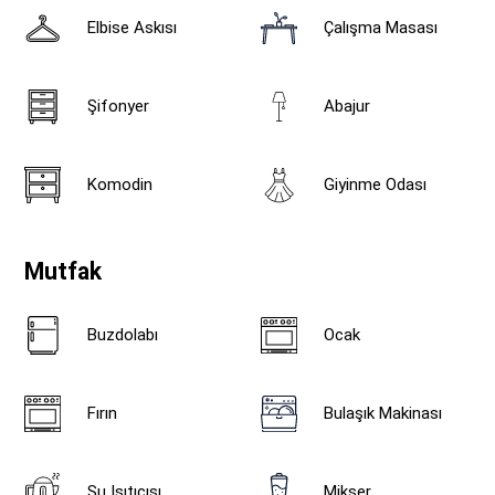
Elbise Askısı
Çalışma Masası
Şifonyer
Abajur
Komodin
Giyinme Odası
Mutfak
Buzdolabı
Ocak
Fırın
Bulaşık Makinası
Su Isıtıcısı
Mikser