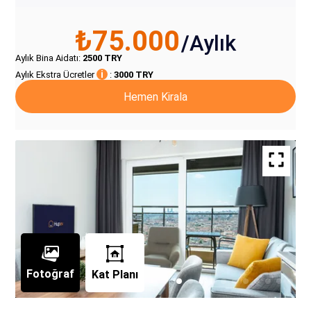
₺75.000
/
Aylık
Aylık Bina Aidatı
:
2500
TRY
i
Aylık Ekstra Ücretler
:
3000
TRY
Hemen Kirala
Fotoğraf
Kat Planı