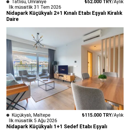
Tatlısu
,
Ümraniye
₺52.000
TRY
/
Aylık
İlk müsaitlik 31 Tem 2026
Nidapark Küçükyalı 2+1 Kınalı Etabı Eşyalı Kiralık
Daire
Küçükyalı
,
Maltepe
₺115.000
TRY
/
Aylık
İlk müsaitlik 5 Ağu 2026
Nidapark Küçükyalı 1+1 Sedef Etabı Eşyalı