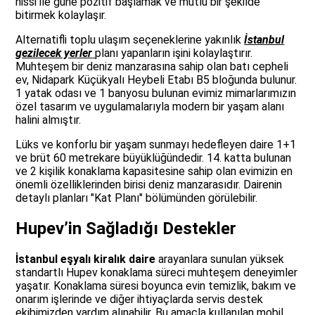
hissi ile güne pozitif başlamak ve mutlu bir şekilde
bitirmek kolaylaşır.
Alternatifli toplu ulaşım seçeneklerine yakınlık
İstanbul
gezilecek yerler
planı yapanların işini kolaylaştırır.
Muhteşem bir deniz manzarasına sahip olan batı cepheli
ev, Nidapark Küçükyalı Heybeli Etabı B5 bloğunda bulunur.
1 yatak odası ve 1 banyosu bulunan evimiz mimarlarımızın
özel tasarım ve uygulamalarıyla modern bir yaşam alanı
halini almıştır.
Lüks ve konforlu bir yaşam sunmayı hedefleyen daire 1+1
ve brüt 60 metrekare büyüklüğündedir. 14. katta bulunan
ve 2 kişilik konaklama kapasitesine sahip olan evimizin en
önemli özelliklerinden birisi deniz manzarasıdır. Dairenin
detaylı planları "Kat Planı" bölümünden görülebilir.
Hupev’in Sağladığı Destekler
İstanbul eşyalı kiralık daire
arayanlara sunulan yüksek
standartlı Hupev konaklama süreci muhteşem deneyimler
yaşatır. Konaklama süresi boyunca evin temizlik, bakım ve
onarım işlerinde ve diğer ihtiyaçlarda servis destek
ekibimizden yardım alınabilir. Bu amaçla kullanılan mobil