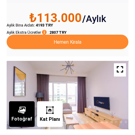
₺113.000
/
Aylık
Aylık Bina Aidatı
:
4193
TRY
i
Aylık Ekstra Ücretler
:
2807
TRY
Hemen Kirala
Fotoğraf
Kat Planı