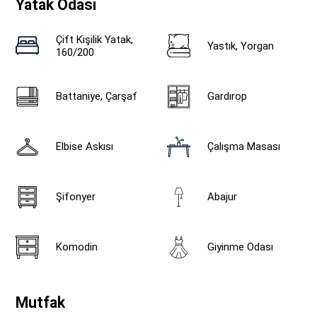
Yatak Odası
Çift Kişilik Yatak,
Yastık, Yorgan
160/200
Battaniye, Çarşaf
Gardırop
Elbise Askısı
Çalışma Masası
Şifonyer
Abajur
Komodin
Giyinme Odası
Mutfak