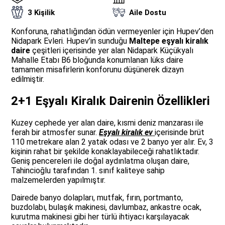
3 Kişilik
Aile Dostu
Konforuna, rahatlığından ödün vermeyenler için Hupev’den
Nidapark Evleri. Hupev’in sunduğu
Maltepe eşyalı kiralık
daire
çeşitleri içerisinde yer alan Nidapark Küçükyalı
Mahalle Etabı B6 bloğunda konumlanan lüks daire
tamamen misafirlerin konforunu düşünerek dizayn
edilmiştir.
2+1 Eşyalı Kiralık Dairenin Özellikleri
Kuzey cephede yer alan daire, kısmi deniz manzarası ile
ferah bir atmosfer sunar.
Eşyalı kiralık ev
içerisinde brüt
110 metrekare alan 2 yatak odası ve 2 banyo yer alır. Ev, 3
kişinin rahat bir şekilde konaklayabileceği rahatlıktadır.
Geniş pencereleri ile doğal aydınlatma oluşan daire,
Tahincioğlu tarafından 1. sınıf kaliteye sahip
malzemelerden yapılmıştır.
Dairede banyo dolapları, mutfak, fırın, portmanto,
buzdolabı, bulaşık makinesi, davlumbaz, ankastre ocak,
kurutma makinesi gibi her türlü ihtiyacı karşılayacak