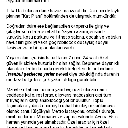
eşyalar bulunmaktadır.
1. katta bulunan daire havuz manzaralıdır. Dairenin detaylı
planına "Kat Planı" bölümünden de ulaşmak mümkündür.
Doğrudan dairelere bağlanabilen otoparkı ile giriş ve
çıkışlar son derece rahattır. Yaşam alanı içerisinde
yürüyüş, koşu parkuru ve fitness salonu, çocuk ve yetişkin
havuzları gibi iyi vakit geçirebilecek detaylar, sosyal
tesisler ve hobi-spor alanları vardır.
Yaşam alanı içerisinde haftanın 7 günü 24 saati özel
güvenlik sizlere huzurlu bir alan sağlar. Depreme dayanıklı
olan daireler bu konuda gerekli belgeleri de bulundurur.
İstanbul gezilecek yerler
neresi diye bakıldığında dairenin
merkez bölgelere çok yakın olduğu görülebilir.
Mahalle etabının hemen yanı başında bulunan canlı
caddede kafe, restoran, alışveriş mağazaları gibi tüm
ihtiyaçların karşılanabileceği yerler bulunur. Toplu
taşımalara yakın konumuyla rahat bir ulaşım sağlamaya
olanak tanır. Küçükyalı Metro istasyonu, otobüs durağı,
minibüs durağı, Marmaray ve vapura yakındır. Ayrıca E5’in
hemen yanında yer almaktadır. Özel araçlar için özel
tahsis edilmiş açık ve kapalı otoparklar bulunmaktadır.